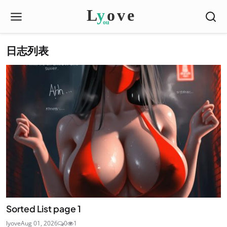
日志列表
Sorted List page 1
lyove
Aug 01, 2026
0
1